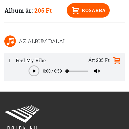
Album ár:
205 Ft
KOSÁRBA
AZ ALBUM DALAI
Ár: 205 Ft
1
Feel My Vibe
0:00
/
0:59
Play