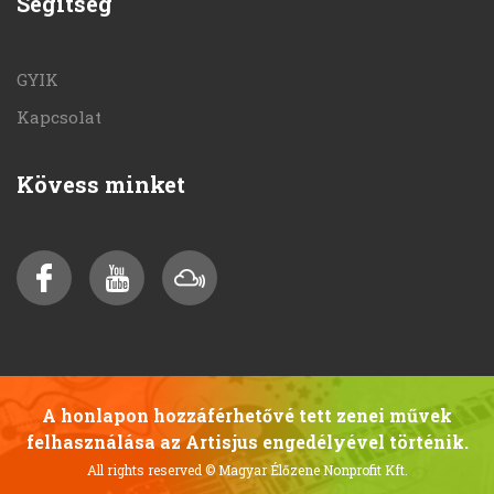
Segítség
GYIK
Kapcsolat
Kövess minket
A honlapon hozzáférhetővé tett zenei művek
felhasználása az Artisjus engedélyével történik.
All rights reserved
© Magyar Élőzene Nonprofit Kft.