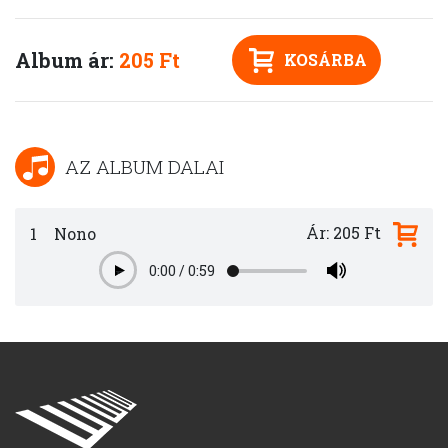
Album ár:
205 Ft
KOSÁRBA
AZ ALBUM DALAI
Ár: 205 Ft
1
Nono
0:00
/
0:59
Play