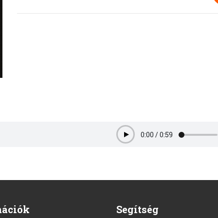
0:00
/
0:59
Play
mációk
Segítség