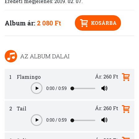
Eredeti megjelenés: 2019. 02. 07.
Album ár:
2 080 Ft
KOSÁRBA
AZ ALBUM DALAI
Ár: 260 Ft
1
Flamingo
0:00
/
0:59
Play
Ár: 260 Ft
2
Tail
0:00
/
0:59
Play