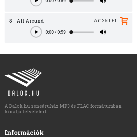
0:00
/
0:59
Play
Ár: 260 Ft
8
All Around
0:00
/
0:59
Play
A Dalok.hu zeneáruház MP3 és FLAC formátumban
kínálja felvételeit.
Információk