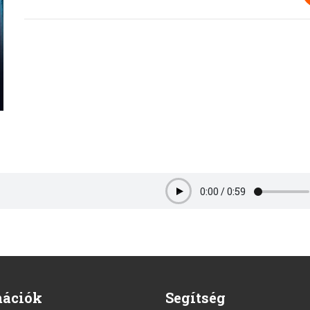
0:00
/
0:59
Play
mációk
Segítség