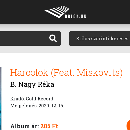
Stílus szerinti keresés
Harcolok (Feat. Miskovits)
B. Nagy Réka
Kiadó: Gold Record
Megjelenés: 2020. 12. 16.
Album ár:
205 Ft