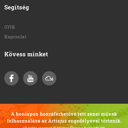
Segítség
GYIK
Kapcsolat
Kövess minket
A honlapon hozzáférhetővé tett zenei művek
felhasználása az Artisjus engedélyével történik.