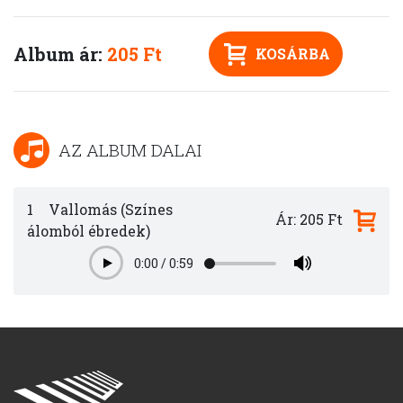
Album ár:
205 Ft
KOSÁRBA
AZ ALBUM DALAI
1
Vallomás (Színes
Ár: 205 Ft
álomból ébredek)
0:00
/
0:59
Play