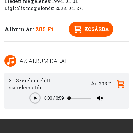
Eredeti megjelenés: 1994. 01. 01.
Digitális megjelenés: 2023. 04. 27.
Album ár:
205 Ft
KOSÁRBA
AZ ALBUM DALAI
2
Szerelem előtt
Ár: 205 Ft
szerelem után
0:00
/
0:59
Play