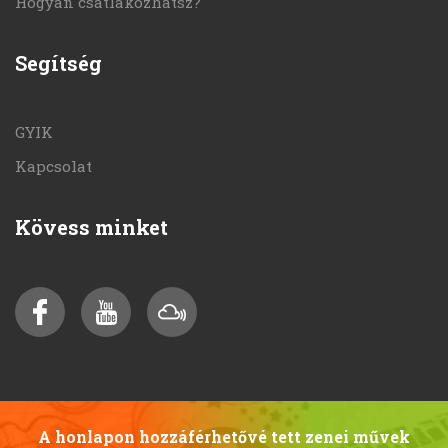
Hogyan csatlakozhatsz?
Segítség
GYIK
Kapcsolat
Kövess minket
A honlapon hozzáférhetővé tett zenei művek