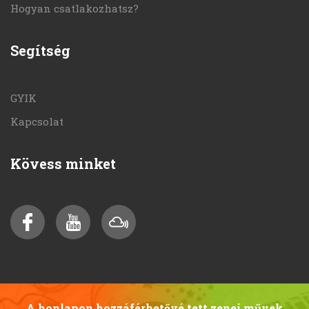
Hogyan csatlakozhatsz?
Segítség
GYIK
Kapcsolat
Kövess minket
A honlapon hozzáférhetővé tett zenei művek