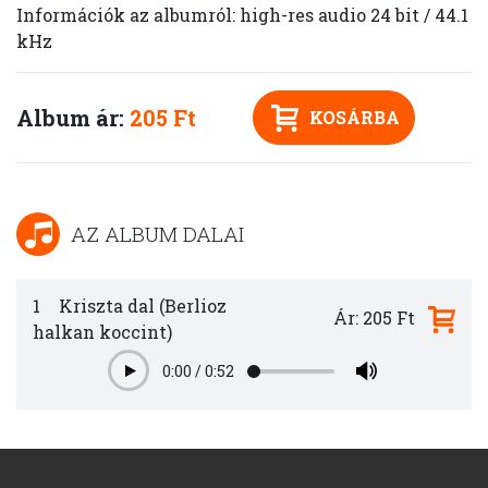
Információk az albumról: high-res audio 24 bit / 44.1
kHz
Album ár:
205 Ft
KOSÁRBA
AZ ALBUM DALAI
1
Kriszta dal (Berlioz
Ár: 205 Ft
halkan koccint)
0:00
/
0:52
Play