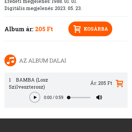
Eredeti megjelenés: 1988. 01. 01.
Digitális megjelenés: 2023. 05. 23.
Album ár:
205 Ft
KOSÁRBA
AZ ALBUM DALAI
1
BAMBA (Losz
Ár: 205 Ft
Szilveszterosz)
0:00
/
0:59
Play