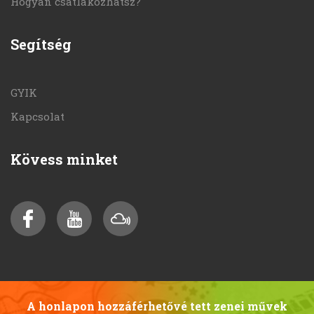
Hogyan csatlakozhatsz?
Segítség
GYIK
Kapcsolat
Kövess minket
A honlapon hozzáférhetővé tett zenei művek