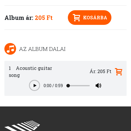
Album ár:
205 Ft
KOSÁRBA
AZ ALBUM DALAI
1
Acoustic guitar
Ár: 205 Ft
song
0:00
/
0:59
Play