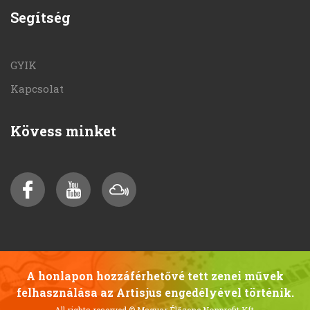
Segítség
GYIK
Kapcsolat
Kövess minket
A honlapon hozzáférhetővé tett zenei művek
felhasználása az Artisjus engedélyével történik.