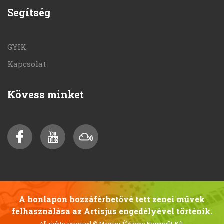
Segítség
GYIK
Kapcsolat
Kövess minket
A honlapon hozzáférhetővé tett zenei művek
felhasználása az Artisjus engedélyével történik.