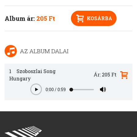
Album ár:
205 Ft
KOSÁRBA
AZ ALBUM DALAI
1
Szoboszlai Song
Ár: 205 Ft
Hungary
0:00
/
0:59
Play