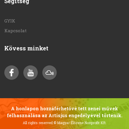
Segítség
GYIK
Kapcsolat
Kövess minket
A honlapon hozzáférhetővé tett zenei művek
felhasználása az Artisjus engedélyével történik.
All rights reserved
© Magyar Élőzene Nonprofit Kft.