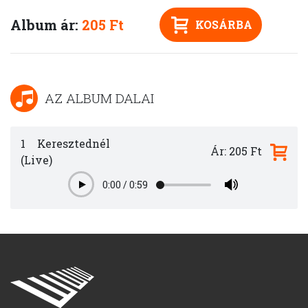
Album ár:
205 Ft
KOSÁRBA
AZ ALBUM DALAI
1
Keresztednél
Ár: 205 Ft
(Live)
0:00
/
0:59
Play