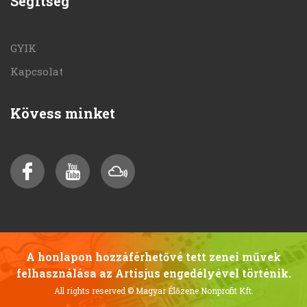
Segítség
GYIK
Kapcsolat
Kövess minket
A honlapon hozzáférhetővé tett zenei művek
felhasználása az Artisjus engedélyével történik.
All rights reserved
© Magyar Élőzene Nonprofit Kft.