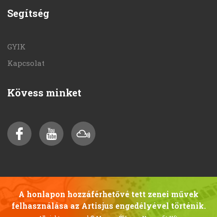
Segítség
GYIK
Kapcsolat
Kövess minket
A honlapon hozzáférhetővé tett zenei művek
felhasználása az Artisjus engedélyével történik.