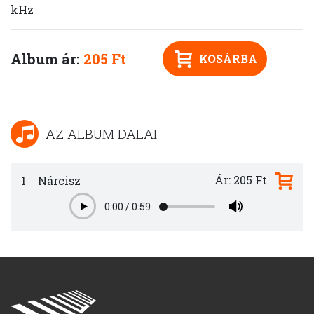
kHz
Album ár:
205 Ft
KOSÁRBA
AZ ALBUM DALAI
Ár: 205 Ft
1
Nárcisz
0:00
/
0:59
Play