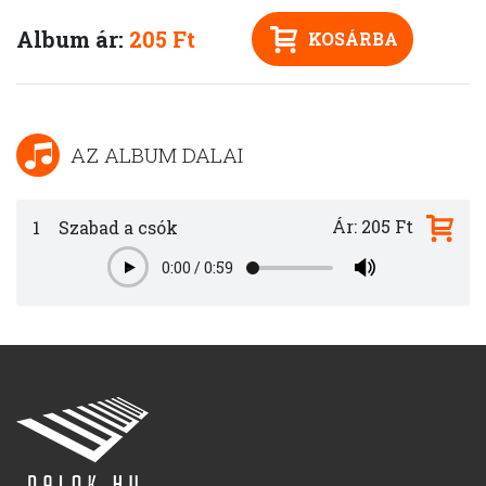
Album ár:
205 Ft
KOSÁRBA
AZ ALBUM DALAI
Ár: 205 Ft
1
Szabad a csók
0:00
/
0:59
Play