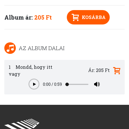
Album ár:
205 Ft
KOSÁRBA
AZ ALBUM DALAI
1
Mondd, hogy itt
Ár: 205 Ft
vagy
0:00
/
0:59
Play