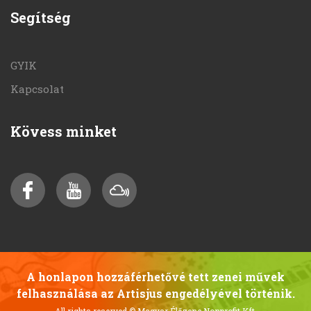
Segítség
GYIK
Kapcsolat
Kövess minket
A honlapon hozzáférhetővé tett zenei művek
felhasználása az Artisjus engedélyével történik.