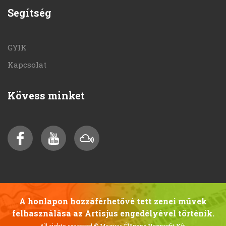
Segítség
GYIK
Kapcsolat
Kövess minket
A honlapon hozzáférhetővé tett zenei művek
felhasználása az Artisjus engedélyével történik.