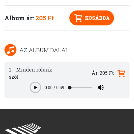
Album ár:
205 Ft
KOSÁRBA
AZ ALBUM DALAI
1
Minden rólunk
Ár: 205 Ft
szól
0:00
/
0:59
Play