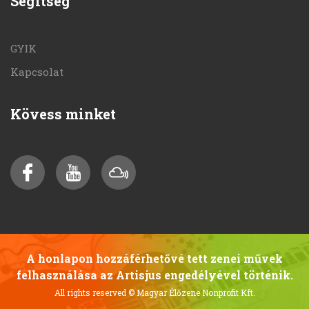
Segítség
GYIK
Kapcsolat
Kövess minket
A honlapon hozzáférhetővé tett zenei művek
felhasználása az Artisjus engedélyével történik.
All rights reserved
© Magyar Élőzene Nonprofit Kft.