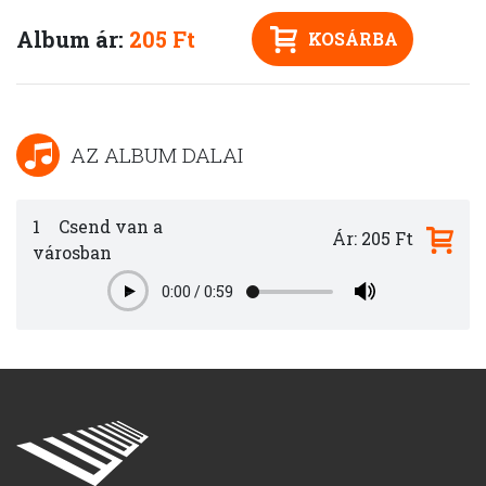
Album ár:
205 Ft
KOSÁRBA
AZ ALBUM DALAI
1
Csend van a
Ár: 205 Ft
városban
0:00
/
0:59
Play