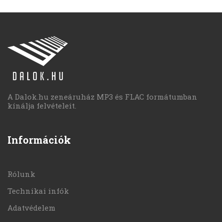
A Dalok.hu zeneáruház MP3 és FLAC formátumban
kínálja felvételeit.
Információk
Rólunk
Technikai infók
Adatvédelem