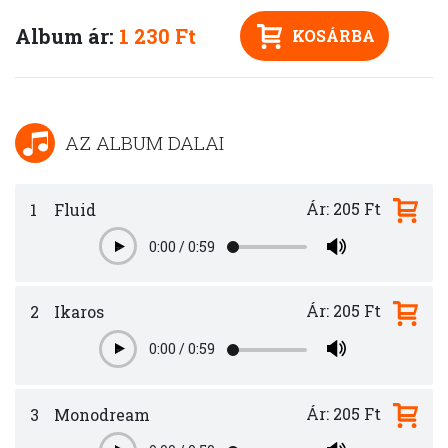
Album ár:
1 230 Ft
KOSÁRBA
AZ ALBUM DALAI
Ár: 205 Ft
1
Fluid
0:00
/
0:59
Play
Ár: 205 Ft
2
Ikaros
0:00
/
0:59
Play
Ár: 205 Ft
3
Monodream