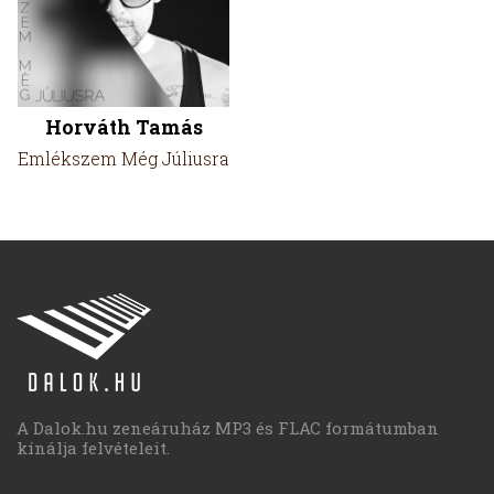
Horváth Tamás
Emlékszem Még Júliusra
A Dalok.hu zeneáruház MP3 és FLAC formátumban
kínálja felvételeit.