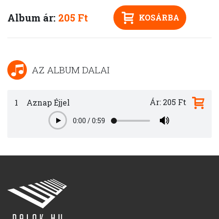
Album ár:
205 Ft
KOSÁRBA
AZ ALBUM DALAI
Ár: 205 Ft
1
Aznap Éjjel
0:00
/
0:59
Play