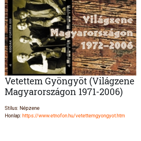
Vetettem Gyöngyöt (Világzene
Magyarországon 1971-2006)
Stílus: Népzene
Honlap:
https://www.etnofon.hu/vetettemgyongyot.htm