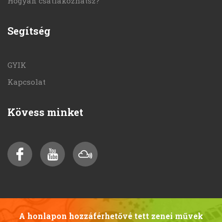
Hogyan csatlakozhatsz?
Segítség
GYIK
Kapcsolat
Kövess minket
A honlapon hozzáférhetővé tett zenei művek