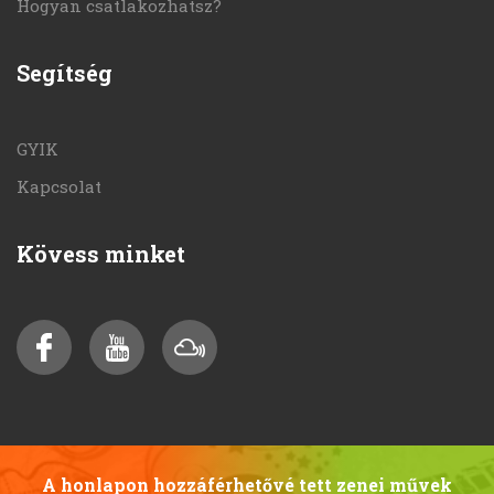
Hogyan csatlakozhatsz?
Segítség
GYIK
Kapcsolat
Kövess minket
A honlapon hozzáférhetővé tett zenei művek