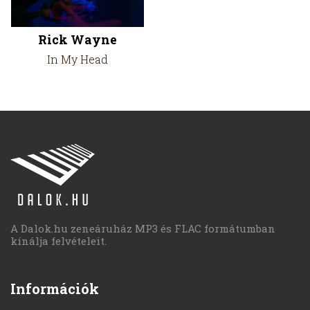
Rick Wayne
In My Head
A Dalok.hu zeneáruház MP3 és FLAC formátumban
kínálja felvételeit.
Információk