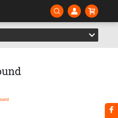
ound
round