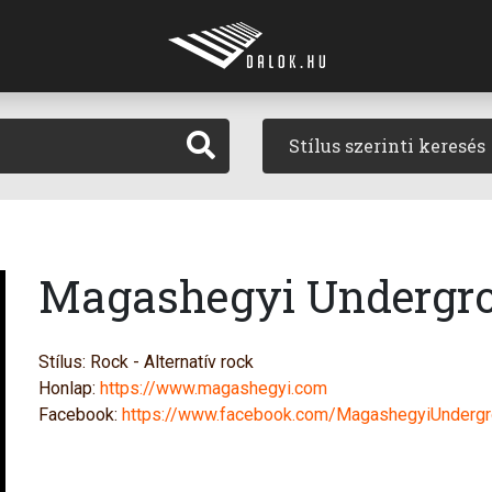
Stílus szerinti keresés
Magashegyi Undergr
Stílus: Rock - Alternatív rock
Honlap:
https://www.magashegyi.com
Facebook:
https://www.facebook.com/MagashegyiUnderg