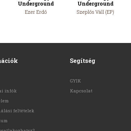
Underground
Underground
Ezer Erdő
Szeplős Váll (EP)
mációk
Segítség
GYIK
i infók
Kapcsolat
elem
álási feltételek
zum
csatlakozhatsz?