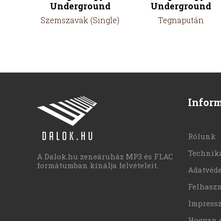
Underground
Underground
Szemszavak (Single)
Tegnapután
Infor
Rólunk
Technika
A Dalok.hu zeneáruház MP3 és FLAC
formátumban kínálja felvételeit.
Adatvéd
Felhaszn
Impress
Hogyan 