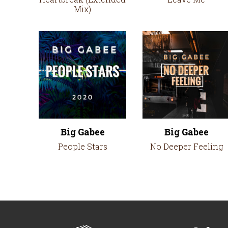
Mix)
Big Gabee
Big Gabee
People Stars
No Deeper Feeling