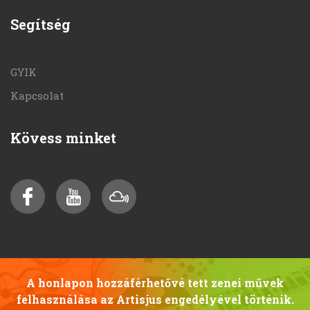
Segítség
GYIK
Kapcsolat
Kövess minket
A honlapon hozzáférhetővé tett zenei művek
felhasználása az Artisjus engedélyével történik.