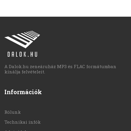
A Dalok.hu zeneáruház MP3 és FLAC formátumban
kínálja felvételeit.
Információk
Rólunk
Technikai infók