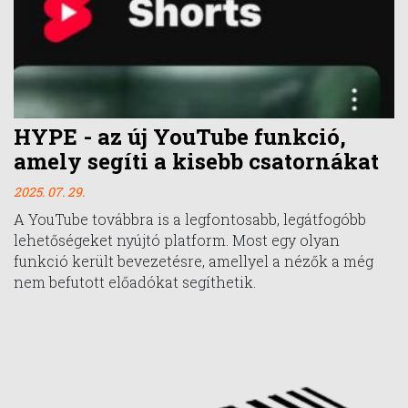
HYPE - az új YouTube funkció,
amely segíti a kisebb csatornákat
2025. 07. 29.
A YouTube továbbra is a legfontosabb, legátfogóbb
lehetőségeket nyújtó platform. Most egy olyan
funkció került bevezetésre, amellyel a nézők a még
nem befutott előadókat segíthetik.