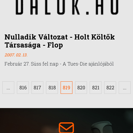
Nulladik Változat - Holt Költők
Társasága - Flop
2007. 02. 13.
Február 27. Süss fel nap - A Tues-Die ajánlójából
...
816
817
818
819
820
821
822
...