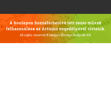
A honlapon hozzáférhetővé tett zenei művek
felhasználása az Artisjus engedélyével történik.
All rights reserved
© Magyar Élőzene Nonprofit Kft.