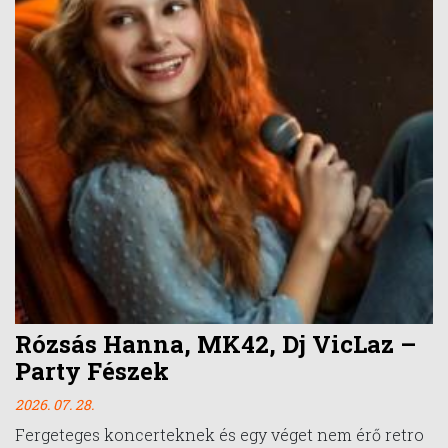
Rózsás Hanna, MK42, Dj VicLaz –
Party Fészek
2026. 07. 28.
Fergeteges koncerteknek és egy véget nem érő retro