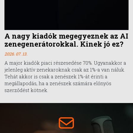
A nagy kiadók megegyeznek az AI
zenegenerátorokkal. Kinek jó ez?
2026. 07. 13.
A major kiadók piaci részesedése 70%. Ugyanakkor a
jelenleg aktív zenekaroknak csak az 1%-a van náluk.
Tehát akkor is csak a zenészek 1%-át érinti a
megállapodás, ha a zenészek számára előnyös
szerződést kötnek.