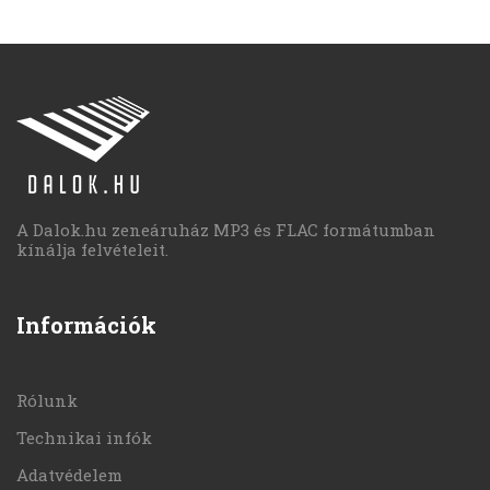
A Dalok.hu zeneáruház MP3 és FLAC formátumban
kínálja felvételeit.
Információk
Rólunk
Technikai infók
Adatvédelem