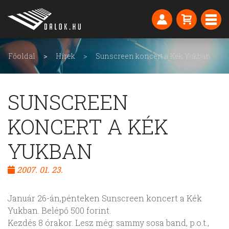
Főoldal
Hírek
Sunscreen koncert a Kék Yukban
SUNSCREEN
KONCERT A KÉK
YUKBAN
2007. 01. 23.
Január 26-án,pénteken Sunscreen koncert a Kék
Yukban. Belépő 500 forint.
Kezdés 8 órakor. Lesz még: sammy sosa band, p.o.t.,