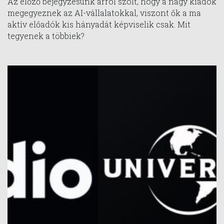
Az előző bejegyzésünk arról szólt, hogy a nagy kiadók
megegyeznek az AI-vállalatokkal, viszont ők a ma
aktív előadók kis hányadát képviselik csak. Mit
tegyenek a többiek?