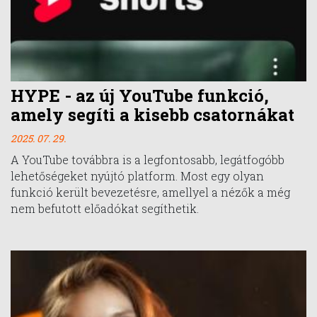
HYPE - az új YouTube funkció,
amely segíti a kisebb csatornákat
2025. 07. 29.
A YouTube továbbra is a legfontosabb, legátfogóbb
lehetőségeket nyújtó platform. Most egy olyan
funkció került bevezetésre, amellyel a nézők a még
nem befutott előadókat segíthetik.