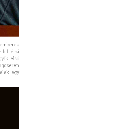
s emberek
dül érzi
gyik első
ngszeren
pelek egy