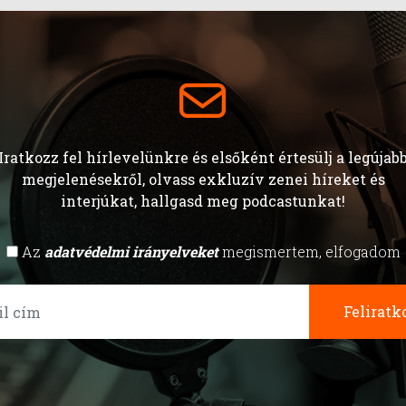
Iratkozz fel hírlevelünkre és elsőként értesülj a legújab
megjelenésekről, olvass exkluzív zenei híreket és
interjúkat, hallgasd meg podcastunkat!
Az
adatvédelmi irányelveket
megismertem, elfogadom
Feliratk