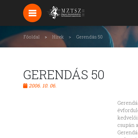
HÍREK
HÍRLEVÉL FELIRATKOZÁS
Főoldal
Hírek
Gerendás 50
PODCAST
BACKSTAGE BEJELENTKEZÉS
GERENDÁS 50
2006. 10. 06.
Gerendás
évfordul
kedvelői
csupán a
Gerendás