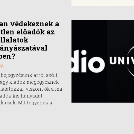
an védekeznek a
tlen előadók az
llalatok
ányászatával
ben?
7.
 bejegyzésünk arról szólt,
nagy kiadók megegyeznek
llalatokkal, viszont ők a ma
őadók kis hányadát
ik csak. Mit tegyenek a