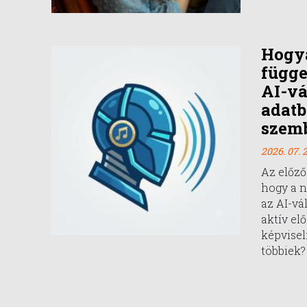
Hogy
függe
AI-vá
adatb
szem
2026. 07. 2
Az előző
hogy a 
az AI-vá
aktív el
képvisel
többiek?