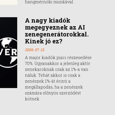
hangmérnöki munkával.
A nagy kiadók
megegyeznek az AI
zenegenerátorokkal.
Kinek jó ez?
2026. 07. 13.
A major kiadók piaci részesedése
70%. Ugyanakkor a jelenleg aktív
zenekaroknak csak az 1%-a van
náluk. Tehát akkor is csak a
zenészek 1%-át érinti a
megállapodás, ha a zenészek
számára előnyös szerződést
kötnek.