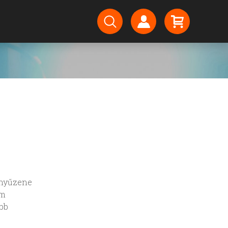
nnyűzene
em
bb