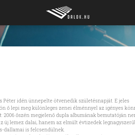
 Péter idén ünnepelte ötvenedik születésnapját. E jeles
ón ő lepi meg különleges zenei élménnyel az igényes kö
t: 2006 őszén megjelenő dupla albumának bemutatóján n
z új lemez dalai, hanem az elmúlt évtizedek legnagyszerű
-dallamai is felcsendülnek.