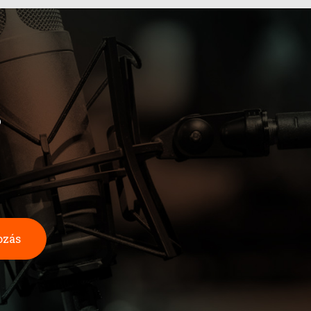
b
ozás