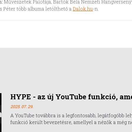
n:
Művészetek Palotája, Bartók Béla Nemzeti Hangverseny
 Péter több albuma letölthető a
Dalok.hu
-n.
HYPE - az új YouTube funkció, ame
2025. 07. 29.
A YouTube továbbra is a legfontosabb, legátfogóbb le
funkció került bevezetésre, amellyel a nézők a még n