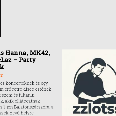
ás Hanna, MK42,
cLaz – Party
ek
8.
ges koncerteknek és egy
m érő retro disco estének
 szem és fültanúi
, akik ellátogatnak
s 1-jén Balatonszárszóra, a
szek nevű helyre