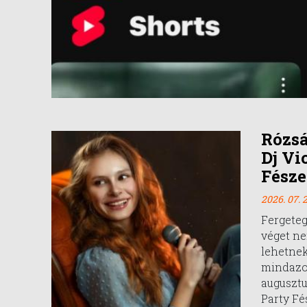
Rózs
Dj Vi
Fész
2026. 07. 2
Fergete
véget ne
lehetnek
mindazok
augusztu
Party Fé