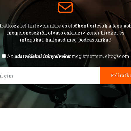
Iratkozz fel hírlevelünkre és elsőként értesülj a legújab
megjelenésekről, olvass exkluzív zenei híreket és
interjúkat, hallgasd meg podcastunkat!
Az
adatvédelmi irányelveket
megismertem, elfogadom
Feliratk