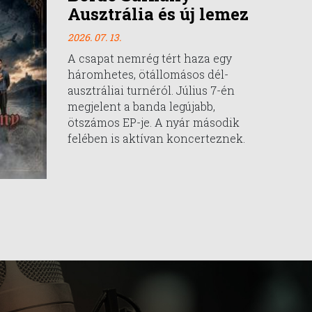
Ausztrália és új lemez
2026. 07. 13.
A csapat nemrég tért haza egy
háromhetes, ötállomásos dél-
ausztráliai turnéról. Július 7-én
megjelent a banda legújabb,
ötszámos EP-je. A nyár második
felében is aktívan koncerteznek.