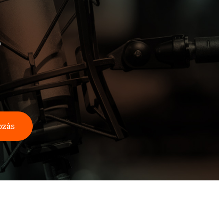
b
ozás