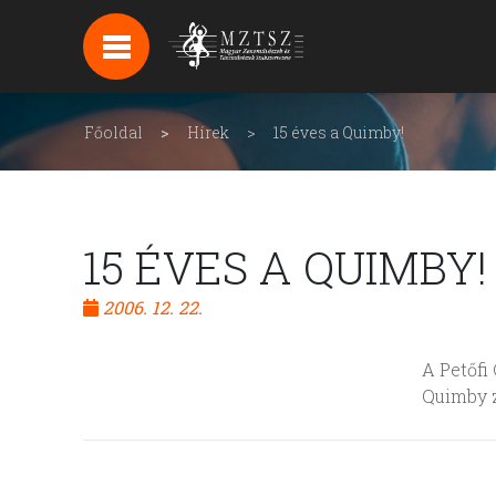
HÍREK
HÍRLEVÉL FELIRATKOZÁS
Főoldal
Hírek
15 éves a Quimby!
PODCAST
BACKSTAGE BEJELENTKEZÉS
15 ÉVES A QUIMBY!
2006. 12. 22.
A Petőfi
Quimby z