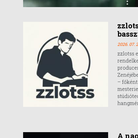
zzlot
bassz
2026. 07. 2
zzlotss 
rendelk
producer
Zenéjébe
– főként 
mesteri
stúdióte
hangmér
A na