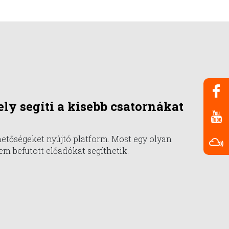
ly segíti a kisebb csatornákat
hetőségeket nyújtó platform. Most egy olyan
em befutott előadókat segíthetik.