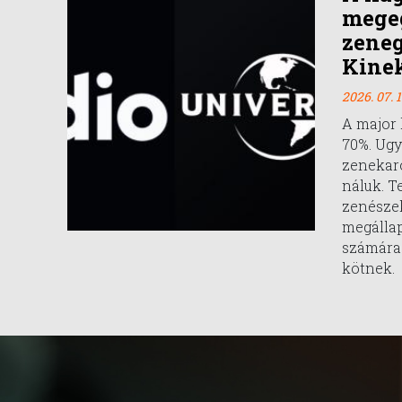
mege
zeneg
Kinek
2026. 07. 1
A major 
70%. Ugy
zenekar
náluk. T
zenészek
megállap
számára
kötnek.