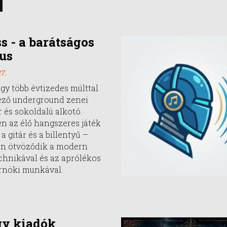
ss - a barátságos
us
7.
egy több évtizedes múlttal
ező underground zenei
 és sokoldalú alkotó.
n az élő hangszeres játék
a gitár és a billentyű –
en ötvöződik a modern
chnikával és az aprólékos
nöki munkával.
gy kiadók