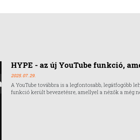
HYPE - az új YouTube funkció, ame
2025. 07. 29.
A YouTube továbbra is a legfontosabb, legátfogóbb le
funkció került bevezetésre, amellyel a nézők a még n