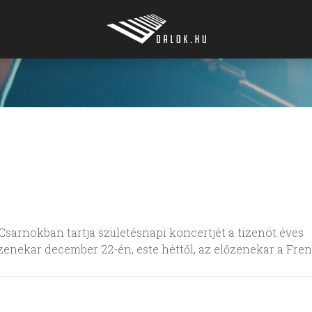
 Csarnokban tartja születésnapi koncertjét a tizenöt éves
enekar december 22-én, este héttől, az előzenekar a Fre