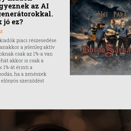
gyeznek az AI
enerátorokkal.
 jó ez?
3.
kiadók piaci részesedése
anakkor a jelenleg aktív
oknak csak az 1%-a van
ehát akkor is csak a
 1%-át érinti a
odás, ha a zenészek
 előnyös szerződést