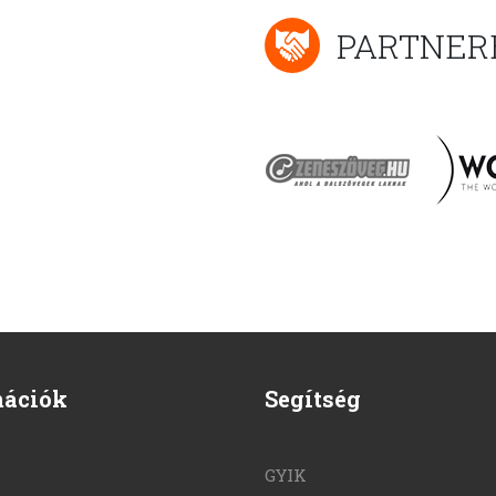
PARTNER
mációk
Segítség
GYIK