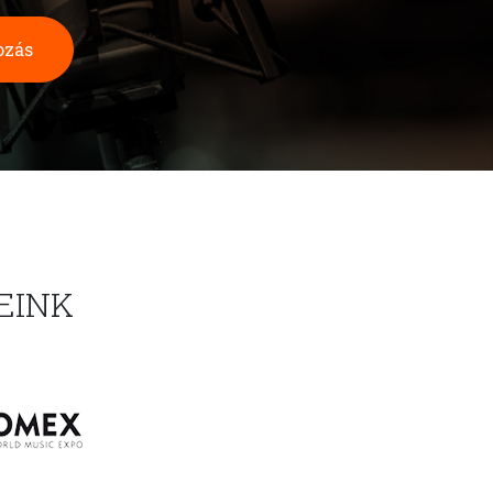
ozás
EINK