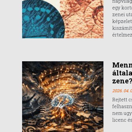
napvilág
egy kort
zenei ut
képzelet
kiszámít
értelmez
Menny
által
zene
2026. 04. 0
Rejtett 
felhaszn
nem ugy
licenc és