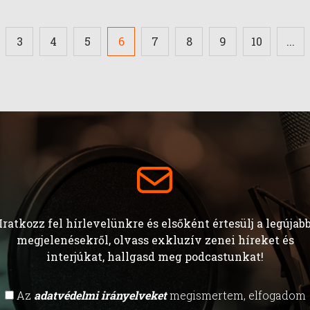
3
4
5
6
7
8
9
10
...
Iratkozz fel hírlevelünkre és elsőként értesülj a legújab
megjelenésekről, olvass exkluzív zenei híreket és
interjúkat, hallgasd meg podcastunkat!
Az
adatvédelmi irányelveket
megismertem, elfogadom