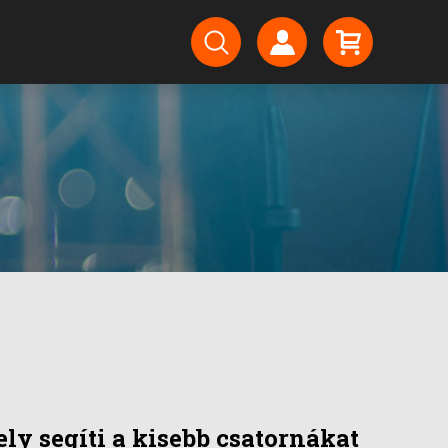
ly segíti a kisebb csatornákat