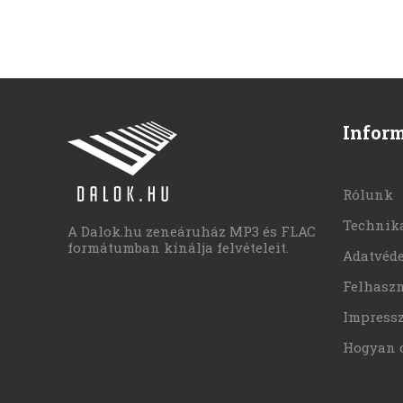
Infor
Rólunk
Technika
A Dalok.hu zeneáruház MP3 és FLAC
formátumban kínálja felvételeit.
Adatvéd
Felhaszn
Impress
Hogyan 