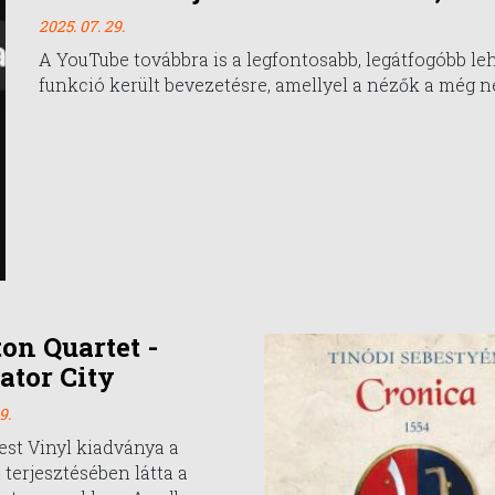
2025. 07. 29.
A YouTube továbbra is a legfontosabb, legátfogóbb le
funkció került bevezetésre, amellyel a nézők a még n
on Quartet -
ator City
9.
st Vinyl kiadványa a
 terjesztésében látta a