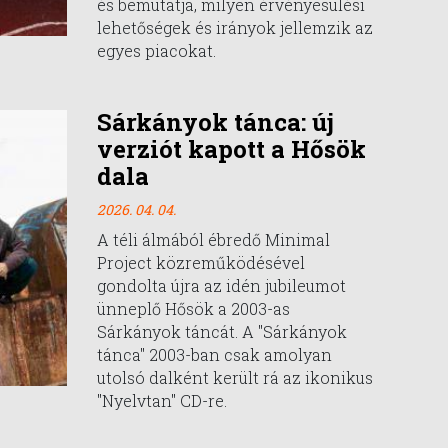
és bemutatja, milyen érvényesülési
lehetőségek és irányok jellemzik az
egyes piacokat.
Sárkányok tánca: új
verziót kapott a Hősök
dala
2026. 04. 04.
A téli álmából ébredő Minimal
Project közreműködésével
gondolta újra az idén jubileumot
ünneplő Hősök a 2003-as
Sárkányok táncát. A "Sárkányok
tánca" 2003-ban csak amolyan
utolsó dalként került rá az ikonikus
"Nyelvtan" CD-re.