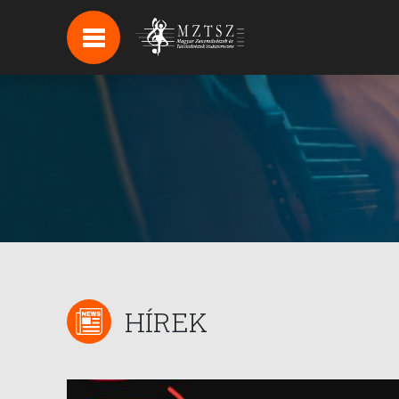
HÍREK
HÍRLEVÉL FELIRATKOZÁS
PODCAST
BACKSTAGE BEJELENTKEZÉS
HÍREK