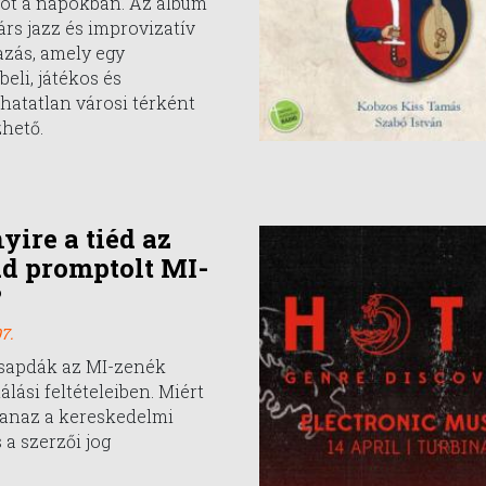
ot a napokban. Az album
árs jazz és improvizatív
azás, amely egy
beli, játékos és
hatatlan városi térként
hető.
ire a tiéd az
ad promptolt MI-
?
7.
csapdák az MI-zenék
álási feltételeiben. Miért
anaz a kereskedelmi
 a szerzői jog