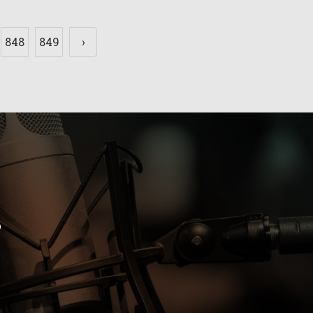
848
849
›
b