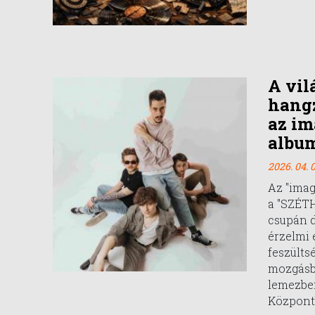
A vil
hangz
az i
albu
2026. 04. 0
Az "imag
a "SZÉT
csupán d
érzelmi 
feszülts
mozgásba
lemezbem
Központ