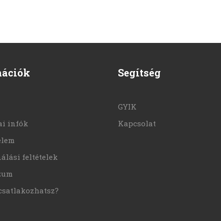
mációk
Segítség
GYIK
i infók
Kapcsolat
elem
álási feltételek
zum
csatlakozhatsz?