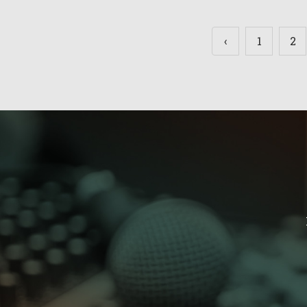
‹
1
2