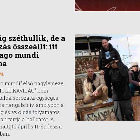
ág széthullik, de a
ás összeállt: itt
mago mundi
ma
4.
o mundi" első nagylemeze,
HULLIKAVILÁG" nem
alok sorozata: egységes
és hangulati ív, amelyben a
ég és az oldás folyamatos
n tartja a hallgatót. A
utató április 11-én lesz a
ban.