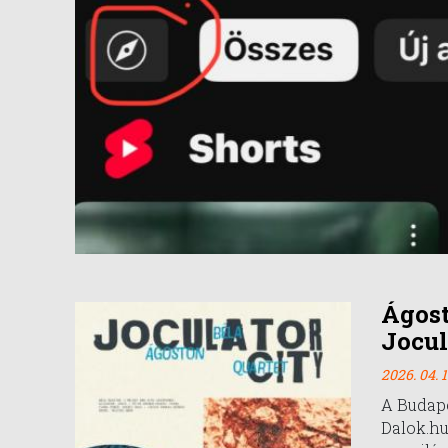
Ágost
Jocul
2026. 04. 1
A Budape
Dalok.hu