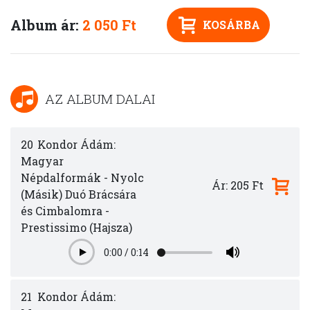
Album ár:
2 050 Ft
KOSÁRBA
AZ ALBUM DALAI
20
Kondor Ádám:
Magyar
Népdalformák - Nyolc
Ár: 205 Ft
(Másik) Duó Brácsára
és Cimbalomra -
Prestissimo (Hajsza)
0:00
/
0:14
Play
21
Kondor Ádám: