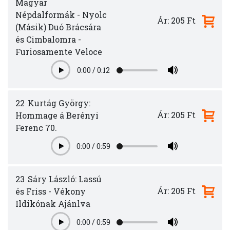
Magyar
Népdalformák - Nyolc
Ár: 205 Ft
(Másik) Duó Brácsára
és Cimbalomra -
Furiosamente Veloce
0:00
/
0:12
Play
22
Kurtág György:
Ár: 205 Ft
Hommage á Berényi
Ferenc 70.
0:00
/
0:59
Play
23
Sáry László: Lassú
Ár: 205 Ft
és Friss - Vékony
Ildikónak Ajánlva
0:00
/
0:59
Play