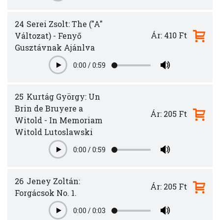
24
Serei Zsolt: The ("A"
Ár: 410 Ft
Változat) - Fenyő
Gusztávnak Ajánlva
0:00
/
0:59
Play
25
Kurtág György: Un
Brin de Bruyere a
Ár: 205 Ft
Witold - In Memoriam
Witold Lutoslawski
0:00
/
0:59
Play
26
Jeney Zoltán:
Ár: 205 Ft
Forgácsok No. 1.
0:00
/
0:03
Play