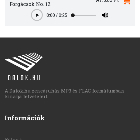
Forgácsok No. 12.
0:00
/
0:25
Play
A Dalok.hu zeneáruház MP3 és FLAC formátumban
kínálja felvételeit.
Információk
Rólunk