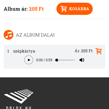
Album ár:
205 Ft
KOSÁRBA
AZ ALBUM DALAI
Ár: 205 Ft
1
szépkártya
0:00
/
0:59
Play