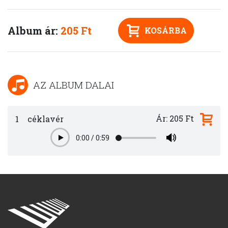
Album ár:
205 Ft
KOSÁRBA
AZ ALBUM DALAI
Ár: 205 Ft
1
céklavér
0:00
/
0:59
Play