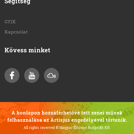
Segítség
GYIK
Kapcsolat
Kövess minket
A honlapon hozzáférhetővé tett zenei művek
felhasználása az Artisjus engedélyével történik.
All rights reserved
© Magyar Élőzene Nonprofit Kft.