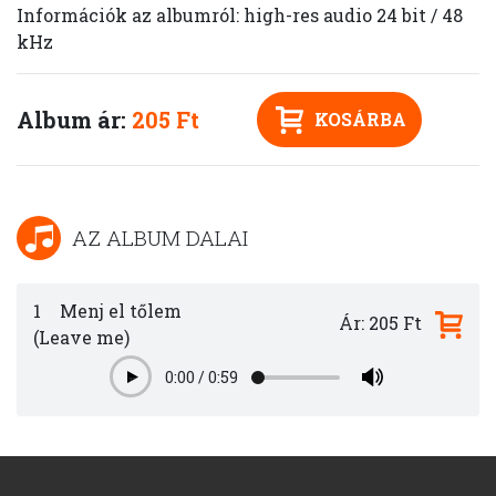
Információk az albumról: high-res audio 24 bit / 48
kHz
Album ár:
205 Ft
KOSÁRBA
AZ ALBUM DALAI
1
Menj el tőlem
Ár: 205 Ft
(Leave me)
0:00
/
0:59
Play