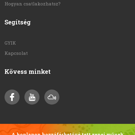
Hogyan csatlakozhatsz?
Segítség
GYIK
Kapcsolat
Kövess minket
A honlapon hozzáférhetővé tett zenei művek