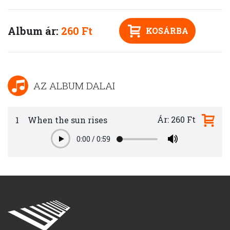
Album ár:
260 Ft
KOSÁRBA
AZ ALBUM DALAI
Ár: 260 Ft
1
When the sun rises
0:00
/
0:59
Play