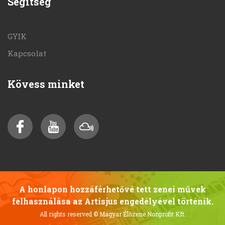
Segítség
GYIK
Kapcsolat
Kövess minket
A honlapon hozzáférhetővé tett zenei művek
felhasználása az Artisjus engedélyével történik.
All rights reserved
© Magyar Élőzene Nonprofit Kft.