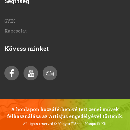
Segítség
GYIK
Kapcsolat
Kövess minket
A honlapon hozzáférhetővé tett zenei művek
felhasználása az Artisjus engedélyével történik.
All rights reserved
© Magyar Élőzene Nonprofit Kft.