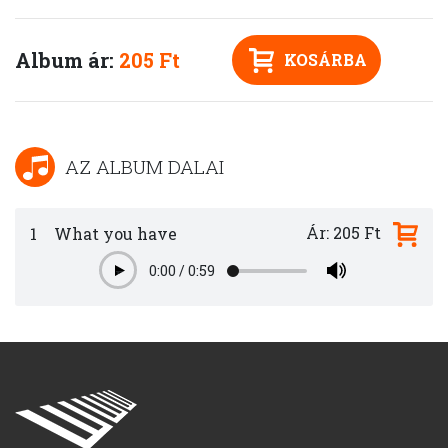
Album ár:
205 Ft
KOSÁRBA
AZ ALBUM DALAI
Ár: 205 Ft
1
What you have
0:00
/
0:59
Play