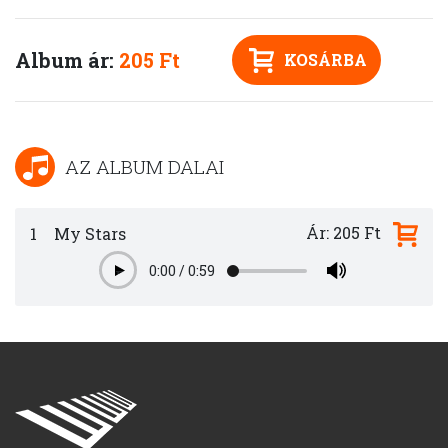
Album ár:
205 Ft
KOSÁRBA
AZ ALBUM DALAI
Ár: 205 Ft
1
My Stars
0:00
/
0:59
Play