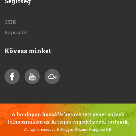
Segítség
GYIK
Kapcsolat
Kövess minket
A honlapon hozzáférhetővé tett zenei művek
felhasználása az Artisjus engedélyével történik.
All rights reserved
© Magyar Élőzene Nonprofit Kft.