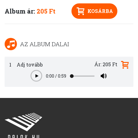
Album ár:
205 Ft
KOSÁRBA
AZ ALBUM DALAI
Ár: 205 Ft
1
Adj tovább
0:00
/
0:59
Play