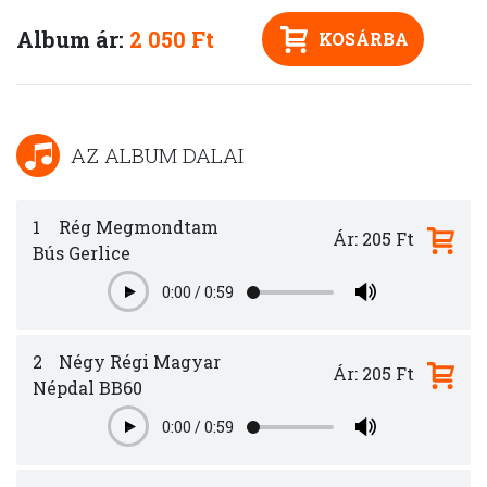
Album ár:
2 050 Ft
KOSÁRBA
AZ ALBUM DALAI
1
Rég Megmondtam
Ár: 205 Ft
Bús Gerlice
0:00
/
0:59
Play
2
Négy Régi Magyar
Ár: 205 Ft
Népdal BB60
0:00
/
0:59
Play