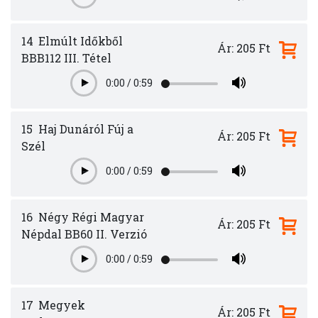
14
Elmúlt Időkből
Ár: 205 Ft
BBB112 III. Tétel
0:00
/
0:59
Play
15
Haj Dunáról Fúj a
Ár: 205 Ft
Szél
0:00
/
0:59
Play
16
Négy Régi Magyar
Ár: 205 Ft
Népdal BB60 II. Verzió
0:00
/
0:59
Play
17
Megyek
Ár: 205 Ft