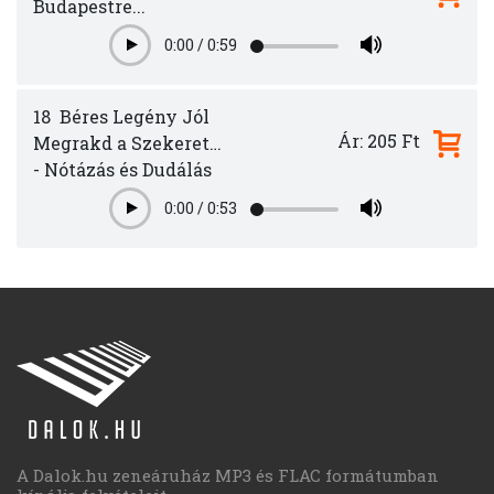
Budapestre...
0:00
/
0:59
Play
18
Béres Legény Jól
Ár: 205 Ft
Megrakd a Szekeret…
- Nótázás és Dudálás
0:00
/
0:53
Play
A Dalok.hu zeneáruház MP3 és FLAC formátumban