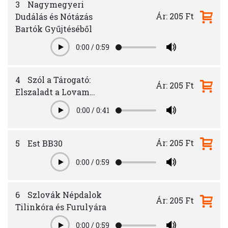
3
Nagymegyeri
Ár: 205 Ft
Dudálás és Nótázás
Bartók Gyűjtéséből
0:00
/
0:59
Play
4
Szól a Tárogató:
Ár: 205 Ft
Elszaladt a Lovam…
0:00
/
0:41
Play
Ár: 205 Ft
5
Est BB30
0:00
/
0:59
Play
6
Szlovák Népdalok
Ár: 205 Ft
Tilinkóra és Furulyára
0:00
/
0:59