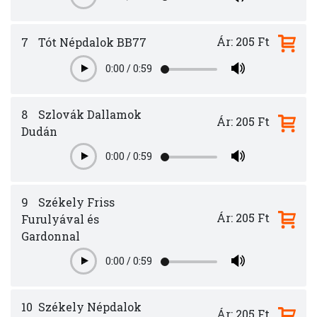
Play
Ár: 205 Ft
7
Tót Népdalok BB77
0:00
/
0:59
Play
8
Szlovák Dallamok
Ár: 205 Ft
Dudán
0:00
/
0:59
Play
9
Székely Friss
Ár: 205 Ft
Furulyával és
Gardonnal
0:00
/
0:59
Play
10
Székely Népdalok
Ár: 205 Ft