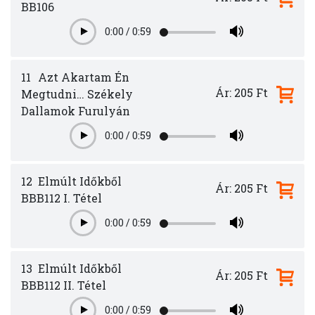
BB106
0:00
/
0:59
Play
11
Azt Akartam Én
Ár: 205 Ft
Megtudni… Székely
Dallamok Furulyán
0:00
/
0:59
Play
12
Elmúlt Időkből
Ár: 205 Ft
BBB112 I. Tétel
0:00
/
0:59
Play
13
Elmúlt Időkből
Ár: 205 Ft
BBB112 II. Tétel
0:00
/
0:59
Play