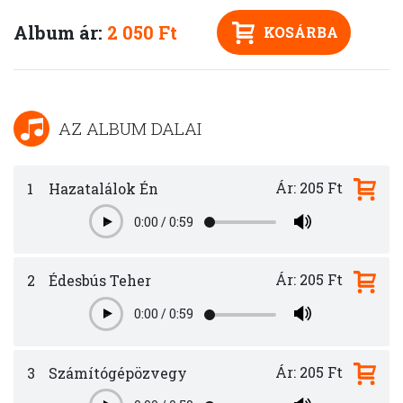
Album ár:
2 050 Ft
KOSÁRBA
AZ ALBUM DALAI
Ár: 205 Ft
1
Hazatalálok Én
0:00
/
0:59
Play
Ár: 205 Ft
2
Édesbús Teher
0:00
/
0:59
Play
Ár: 205 Ft
3
Számítógépözvegy