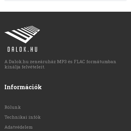
A Dalok.hu zeneáruház MP3 és FLAC formátumban
kínálja felvételeit.
Információk
Rólunk
Technikai infók
Adatvédelem