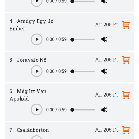
0:00
/
0:59
Play
4
Amúgy Egy Jó
Ár: 205 Ft
Ember
0:00
/
0:59
Play
Ár: 205 Ft
5
Jóravaló Nő
0:00
/
0:59
Play
6
Még Itt Van
Ár: 205 Ft
Apukád
0:00
/
0:59
Play
Ár: 205 Ft
7
Családbörtön