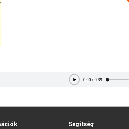
0:00
/
0:59
Play
mációk
Segítség