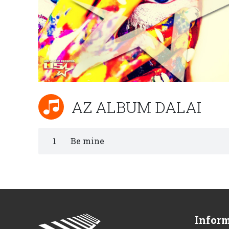
AZ ALBUM DALAI
1
Be mine
Infor