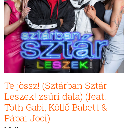
Te jössz! (Sztárban Sztár
Leszek! zsűri dala) (feat.
Tóth Gabi, Köllő Babett &
Pápai Joci)