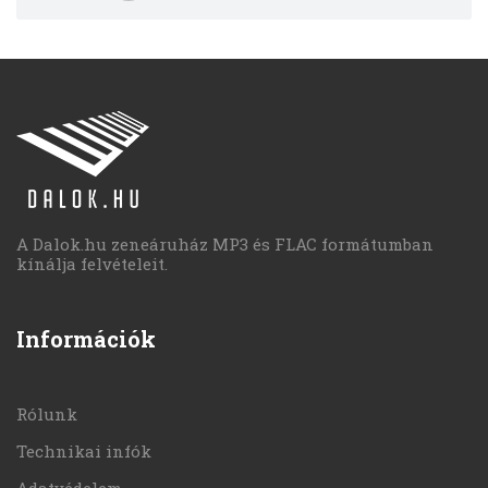
A Dalok.hu zeneáruház MP3 és FLAC formátumban
kínálja felvételeit.
Információk
Rólunk
Technikai infók