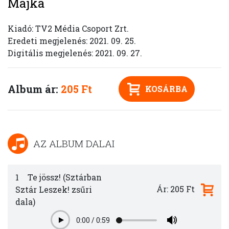
Majka
Kiadó: TV2 Média Csoport Zrt.
Eredeti megjelenés: 2021. 09. 25.
Digitális megjelenés: 2021. 09. 27.
Album ár:
205 Ft
KOSÁRBA
AZ ALBUM DALAI
1
Te jössz! (Sztárban
Ár: 205 Ft
Sztár Leszek! zsűri
dala)
0:00
/
0:59
Play