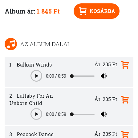
Album ár:
1 845 Ft
KOSÁRBA
AZ ALBUM DALAI
Ár: 205 Ft
1
Balkan Winds
0:00
/
0:59
Play
2
Lullaby For An
Ár: 205 Ft
Unborn Child
0:00
/
0:59
Play
Ár: 205 Ft
3
Peacock Dance