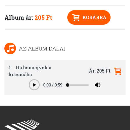
Album ár:
205 Ft
KOSÁRBA
AZ ALBUM DALAI
1
Ha bemegyek a
Ár: 205 Ft
kocsmába
0:00
/
0:59
Play