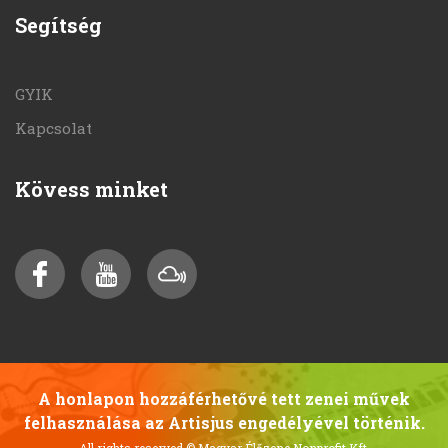
Segítség
GYIK
Kapcsolat
Kövess minket
A honlapon hozzáférhetővé tett zenei művek
felhasználása az Artisjus engedélyével történik.