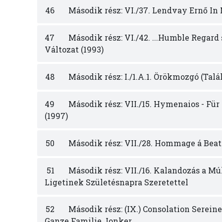
46
Második rész: VI./37. Lendvay Ernő In
47
Második rész: VI./42. ...Humble Regard s
Változat (1993)
48
Második rész: I./1.A.1. Örökmozgó (Talá
49
Második rész: VII./15. Hymenaios - Fü
(1997)
50
Második rész: VII./28. Hommage á Beatr
51
Második rész: VII./16. Kalandozás a Múl
Ligetinek Születésnapra Szeretettel
52
Második rész: (IX.) Consolation Sereine
Ganze Familie Jonker