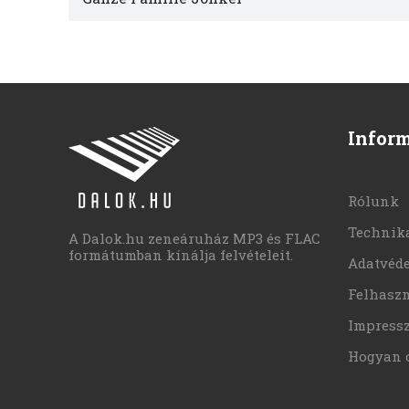
Infor
Rólunk
Technika
A Dalok.hu zeneáruház MP3 és FLAC
formátumban kínálja felvételeit.
Adatvéd
Felhaszn
Impress
Hogyan 