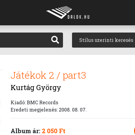
Stílus szerinti keresés
Játékok 2 / part3
Kurtág György
Kiadó: BMC Records
Eredeti megjelenés: 2008. 08. 07.
Album ár:
2 050 Ft