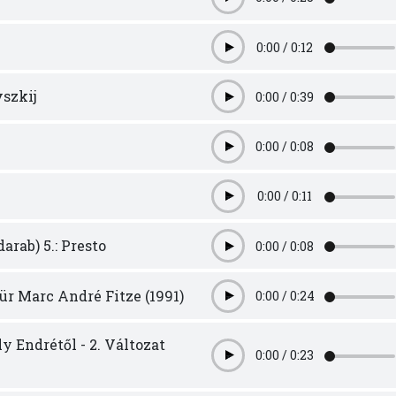
Play
0:00
/
0:12
Play
vszkij
0:00
/
0:39
Play
0:00
/
0:08
Play
0:00
/
0:11
Play
arab) 5.: Presto
0:00
/
0:08
Play
Für Marc André Fitze (1991)
0:00
/
0:24
Play
y Endrétől - 2. Változat
0:00
/
0:23
Play