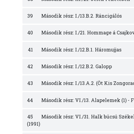
39
Második rész: I./13.B.2. Ráncigálós
40
Második rész: I./21. Hommage á Csajko
41
Második rész: I./12.B.1. Háromujjas
42
Második rész: I./12.B.2. Galopp
43
Második rész: I./13.A.2. (Öt Kis Zongorad
44
Második rész: VI./13. Alapelemek (1) - 
45
Második rész: VI./31. Halk búcsú Székel
(1991)