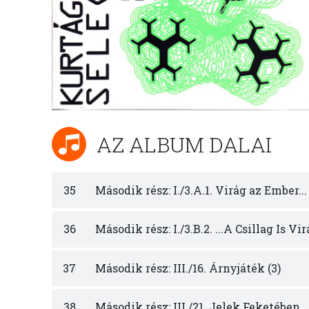
AZ ALBUM DALAI
35
Második rész: I./3.A.1. Virág az Ember... 
36
Második rész: I./3.B.2. ...A Csillag Is Virá
37
Második rész: III./16. Árnyjáték (3)
38
Második rész: III./21. Jelek Feketében