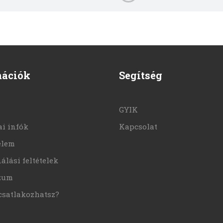
mációk
Segítség
GYIK
i infók
Kapcsolat
elem
álási feltételek
zum
csatlakozhatsz?