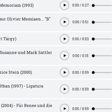
 Memoriam (1993)
0:00
/
0:27
Play
ur Olivier Messiaen... "B"
0:00
/
0:51
Play
lt Tárgy)
0:00
/
0:53
Play
r Susanne und Mark Sattler
0:00
/
0:15
Play
ice Stein (2000)
0:00
/
0:59
Play
tban (1997) - Ligatura
0:00
/
0:59
Play
 (2004) - Für Renee und die
0:00
/
0:59
Play