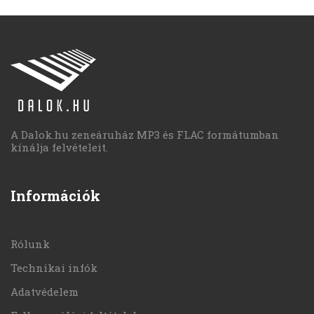
A Dalok.hu zeneáruház MP3 és FLAC formátumban
kínálja felvételeit.
Információk
Rólunk
Technikai infók
Adatvédelem