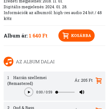
Eredeti megjelenés: 2018. 11. 01.
Digitális megjelenés: 2024. 01. 28.
Információk az albumról: high-res audio 24 bit / 48
kHz
Album ár:
1 640 Ft
KOSÁRBA
AZ ALBUM DALAI
1
Harr​á​n szellemei
Ár: 205 Ft
(Remastered)
0:00
/
0:59
Play
2
Oud & Bass