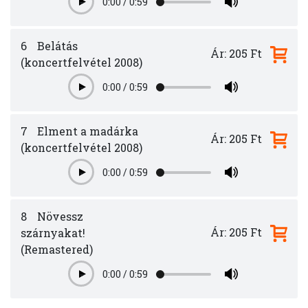
0:00
/
0:59
Play
6
Belátás
Ár: 205 Ft
(koncertfelvétel 2008)
0:00
/
0:59
Play
7
Elment a madárka
Ár: 205 Ft
(koncertfelvétel 2008)
0:00
/
0:59
Play
8
Növessz
Ár: 205 Ft
szárnyakat!
(Remastered)
0:00
/
0:59
Play