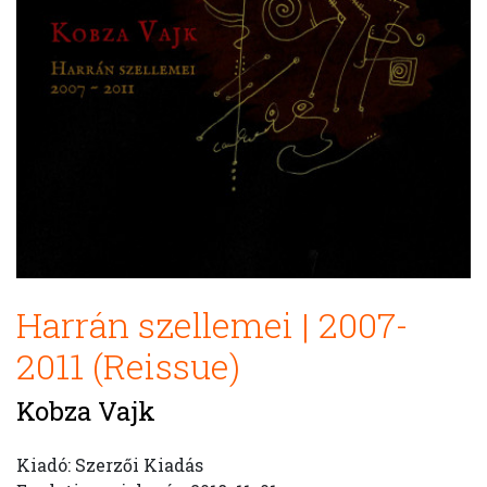
Harr​á​n szellemei | 2007​-​
2011 (Reissue)
Kobza Vajk
Kiadó: Szerzői Kiadás